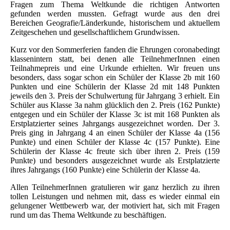
Fragen zum Thema Weltkunde die richtigen Antworten
gefunden werden mussten. Gefragt wurde aus den drei
Bereichen Geografie/Länderkunde, historischem und aktuellem
Zeitgeschehen und gesellschaftlichem Grundwissen.
Kurz vor den Sommerferien fanden die Ehrungen coronabedingt
klassenintern statt, bei denen alle TeilnehmerInnen einen
Teilnahmepreis und eine Urkunde erhielten. Wir freuen uns
besonders, dass sogar schon ein Schüler der Klasse 2b mit 160
Punkten und eine Schülerin der Klasse 2d mit 148 Punkten
jeweils den 3. Preis der Schulwertung für Jahrgang 3 erhielt. Ein
Schüler aus Klasse 3a nahm glücklich den 2. Preis (162 Punkte)
entgegen und ein Schüler der Klasse 3c ist mit 168 Punkten als
Erstplatzierter seines Jahrgangs ausgezeichnet worden. Der 3.
Preis ging in Jahrgang 4 an einen Schüler der Klasse 4a (156
Punkte) und einen Schüler der Klasse 4c (157 Punkte). Eine
Schülerin der Klasse 4c freute sich über ihren 2. Preis (159
Punkte) und besonders ausgezeichnet wurde als Erstplatzierte
ihres Jahrgangs (160 Punkte) eine Schülerin der Klasse 4a.
Allen TeilnehmerInnen gratulieren wir ganz herzlich zu ihren
tollen Leistungen und nehmen mit, dass es wieder einmal ein
gelungener Wettbewerb war, der motiviert hat, sich mit Fragen
rund um das Thema Weltkunde zu beschäftigen.