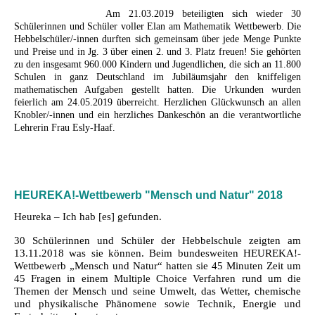
Am 21.03.2019 beteiligten sich wieder 30
Schülerinnen und Schüler voller Elan am Mathematik Wettbewerb. Die
Hebbelschüler/-innen durften sich gemeinsam über jede Menge Punkte
und Preise und in Jg. 3 über einen 2. und 3. Platz freuen! Sie gehörten
zu den insgesamt 960.000 Kindern und Jugendlichen, die sich an 11.800
Schulen in ganz Deutschland im Jubiläumsjahr den kniffeligen
mathematischen Aufgaben gestellt hatten. Die Urkunden wurden
feierlich am 24.05.2019 überreicht. Herzlichen Glückwunsch an allen
Knobler/-innen und ein herzliches Dankeschön an die verantwortliche
Lehrerin Frau Esly-Haaf.
HEUREKA!-Wettbewerb "Mensch und Natur" 2018
Heureka – Ich hab [es] gefunden.
30 Schülerinnen und Schüler der Hebbelschule zeigten am
13.11.2018 was sie können. Beim bundesweiten
HEUREKA!-
Wettbewerb
„Mensch und Natur“ hatten sie 45 Minuten Zeit um
45 Fragen in einem Multiple Choice Verfahren rund um die
Themen der Mensch und seine Umwelt, das Wetter, chemische
und physikalische Phänomene sowie Technik, Energie und