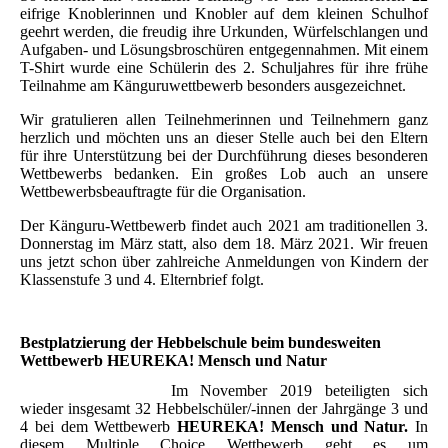
eifrige Knoblerinnen und Knobler auf dem kleinen Schulhof
geehrt werden, die freudig ihre Urkunden, Würfelschlangen und
Aufgaben- und Lösungsbroschüren entgegennahmen. Mit einem
T-Shirt wurde eine Schülerin des 2. Schuljahres für ihre frühe
Teilnahme am Känguruwettbewerb besonders ausgezeichnet.
Wir gratulieren allen Teilnehmerinnen und Teilnehmern ganz
herzlich und möchten uns an dieser Stelle auch bei den Eltern
für ihre Unterstützung bei der Durchführung dieses besonderen
Wettbewerbs bedanken. Ein großes Lob auch an unsere
Wettbewerbsbeauftragte für die Organisation.
Der Känguru-Wettbewerb findet auch 2021 am traditionellen 3.
Donnerstag im März statt, also dem 18. März 2021. Wir freuen
uns jetzt schon über zahlreiche Anmeldungen von Kindern der
Klassenstufe 3 und 4. Elternbrief folgt.
Bestplatzierung der Hebbelschule beim bundesweiten
Wettbewerb
HEUREKA! Mensch und Natur
Im November 2019 beteiligten sich
wieder insgesamt 32 Hebbelschüler/-innen der Jahrgänge 3 und
4 bei dem Wettbewerb
HEUREKA! Mensch und Natur.
In
diesem Multiple Choice Wettbewerb geht es um