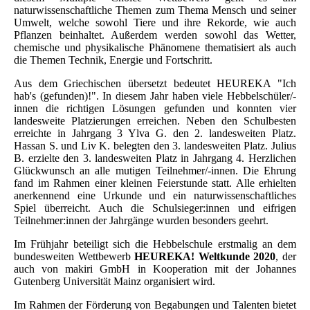
naturwissenschaftliche Themen zum Thema Mensch und seiner
Umwelt, welche sowohl Tiere und ihre Rekorde, wie auch
Pflanzen beinhaltet. Außerdem werden sowohl das Wetter,
chemische und physikalische Phänomene thematisiert als auch
die Themen Technik, Energie und Fortschritt.
Aus dem Griechischen übersetzt bedeutet HEUREKA "Ich
hab's (gefunden)!". In diesem Jahr haben viele Hebbelschüler/-
innen die richtigen Lösungen gefunden und konnten vier
landesweite Platzierungen erreichen. Neben den Schulbesten
erreichte in Jahrgang 3 Ylva G. den 2. landesweiten Platz.
Hassan S. und Liv K. belegten den 3. landesweiten Platz. Julius
B. erzielte den 3. landesweiten Platz in Jahrgang 4. Herzlichen
Glückwunsch an alle mutigen Teilnehmer/-innen. Die Ehrung
fand im Rahmen einer kleinen Feierstunde statt. Alle erhielten
anerkennend eine Urkunde und ein naturwissenschaftliches
Spiel überreicht. Auch die Schulsieger:innen und eifrigen
Teilnehmer:innen der Jahrgänge wurden besonders geehrt.
Im Frühjahr beteiligt sich die Hebbelschule erstmalig an dem
bundesweiten Wettbewerb
HEUREKA! Weltkunde 2020
, der
auch von makiri GmbH in Kooperation mit der Johannes
Gutenberg Universität Mainz organisiert wird.
Im Rahmen der Förderung von Begabungen und Talenten bietet