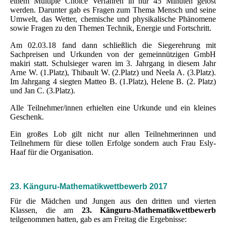
einem Multiple Choice Verfahren in nur 45 Minuten gelöst
werden. Darunter gab es Fragen zum Thema Mensch und seine
Umwelt, das Wetter, chemische und physikalische Phänomene
sowie Fragen zu den Themen Technik, Energie und Fortschritt.
Am 02.03.18 fand dann schließlich die Siegerehrung mit
Sachpreisen und Urkunden von der gemeinnützigen GmbH
makiri statt. Schulsieger waren im 3. Jahrgang in diesem Jahr
Arne W. (1.Platz), Thibault W. (2.Platz) und Neela A. (3.Platz).
Im Jahrgang 4 siegten Matteo B. (1.Platz), Helene B. (2. Platz)
und Jan C. (3.Platz).
Alle Teilnehmer/innen erhielten eine Urkunde und ein kleines
Geschenk.
Ein großes Lob gilt nicht nur allen Teilnehmerinnen und
Teilnehmern für diese tollen Erfolge sondern auch Frau Esly-
Haaf für die Organisation.
23. Känguru-Mathematikwettbewerb 2017
Für die Mädchen und Jungen aus den dritten und vierten
Klassen, die am
23. Känguru-Mathematikwettbewerb
teilgenommen hatten, gab es am Freitag die Ergebnisse: