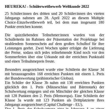
HEUREKA! - Schülerwettbewerb Weltkunde 2022
25 Schüler:innen des dritten und 20 Schüler:innen des vierten
Jahrgangs nahmen am 28. April 2022 an diesem Multiple
Choice-Einzelwettbewerb teil, bei dem man insgesamt 180
Punkte erreichen konnte.
Die quizzliebenden Teilnehmer:innen wurden von der
Schulleiterin im Rahmen der Präsentation der Projekttage bei
strahlendem Sonnenschein auf dem großen Schulhof für ihre
Leistungen geehrt. Zwei Wochen später erfolgte die Lieferung
der Preise, sodass sich jedes teilnehmende Kind noch vor den
Sommerferien über eine Urkunde mit der erreichten Punktzahl
und einen Teilnahmepreis freute.
Besonders ausgezeichnet wurde eine Schülerin der Klasse 3d
mit herausragenden 168 erreichten Punkten mit einem 1. Preis
der Bundeswertung (prähistorischer Globus).
Ein Schüler der Klasse 3b nahm mit 138 erreichten Punkten
glücklich den 1. Preis (Mäuseschlau und Bärenstark) der
Schulwertung entgegen und ein Mitschüler der gleichen Klasse
mit 128 Punkten den 2. Preis (Memoropa). Eine Schülerin der
Klasse 3a wurde mit 123 Punkten als Drittplatzierte ihres
Jahrgangs ausgezeichnet (Capital Challenge - EU).
Der 1. Preis der Schulwertung ging in Jahrgang 4 an einen