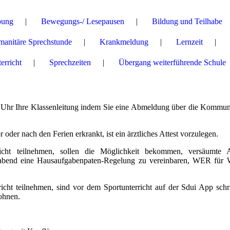
bung
Bewegungs-/ Lesepausen
Bildung und Teilhabe
anitäre Sprechstunde
Krankmeldung
Lernzeit
erricht
Sprechzeiten
Übergang weiterführende Schule
8:00 Uhr Ihre Klassenleitung indem Sie eine Abmeldung über die Kommun
r oder nach den Ferien erkrankt, ist ein ärztliches Attest vorzulegen.
richt teilnehmen, sollen die Möglichkeit bekommen, versäumte 
ernabend eine Hausaufgabenpaten-Regelung zu vereinbaren, WER für
richt teilnehmen, sind vor dem Sportunterricht auf der Sdui App schri
ohnen.