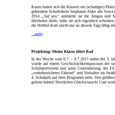
Kaum hatten sich die Klassen ein (schattiges) Plätz
gekleidete Schulleiterin Stephanie Alder alle Anw
2014
„Auf uns“
animierte sie die Jungen und M
überholen dürfe, hätte sie sich eigentlich schenk
die Hebbel-Kids (nicht nur an diesem Tag) fähig si
...mehr
Projekttag: Meine Klasse fährt Rad
In der Woche vom 6.7. – 9.7.2015 nahm der 3. Jah
wurde auf einem Geschicklichkeitsparcours der s
Schulsportverein und seine Unterstützung, der F
„verkehrssicheres Fahrrad“ und Verhalten im Straß
4. Schuljahr auf dem Programm steht. Den größten 
gelernt haben! Herzlichen Glückwunsch! Und weit