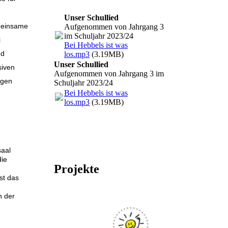
Unser Schullied
emeinsame
Aufgenommen von Jahrgang 3
im Schuljahr 2023/24
i
Bei Hebbels ist was
nd
los.mp3
(3.19MB)
Unser Schullied
siven
Aufgenommen von Jahrgang 3 im
igen
Schuljahr 2023/24
Bei Hebbels ist was
los.mp3
(3.19MB)
saal
die
Projekte
st das
n der