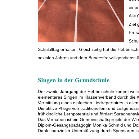
eine/
Alle
Ziel
Frei
Schül
Schulalltag erhalten. Gleichzeitig hat die Hebbels
sozialen Jahres und dem Bundesfreiwilligendiens
Singen in der Grundschule
Der zweite Jahrgang der Hebbelschule kommt weite
elementares Singen im Klassenverband durch die Wi
Vermittlung eines einfachen Liedrepertoires in allen
Die aktive Pflege von traditionellem und zeitgenös
frühkindliche Lernpotential und fördert Sprachentw
Das Vorhaben ist ein Gemeinschaftsprojekt der Wi
Diplom-Gesangspädagogin Monika Schmid und Doz
Dank finanzieller Unterstützung durch Sponsoren is