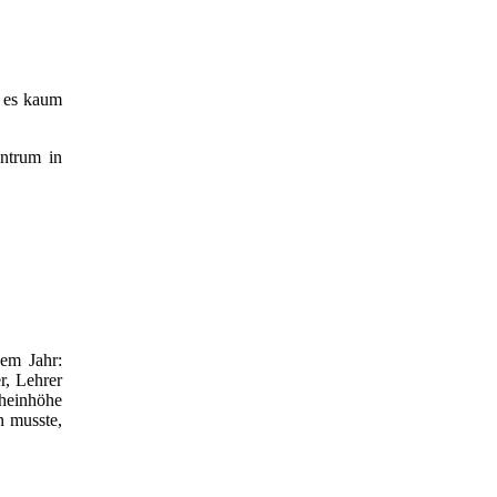
h es kaum
entrum in
sem Jahr:
r, Lehrer
heinhöhe
n musste,