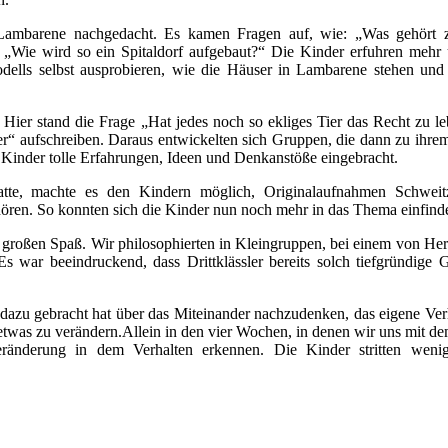
Lambarene nachgedacht. Es kamen Fragen auf, wie: „Was gehört 
Wie wird so ein Spitaldorf aufgebaut?“ Die Kinder erfuhren mehr 
dells selbst ausprobieren, wie die Häuser in Lambarene stehen un
Hier stand die Frage „Hat jedes noch so ekliges Tier das Recht zu l
er“ aufschreiben. Daraus entwickelten sich Gruppen, die dann zu ihrem
 Kinder tolle Erfahrungen, Ideen und Denkanstöße eingebracht.
tte, machte es den Kindern möglich, Originalaufnahmen Schweit
ren. So konnten sich die Kinder nun noch mehr in das Thema einfind
 großen Spaß. Wir philosophierten in Kleingruppen, bei einem von He
Es war beeindruckend, dass Drittklässler bereits solch tiefgründige
dazu gebracht hat über das Miteinander nachzudenken, das eigene Ver
 etwas zu verändern.
Allein in den vier Wochen, in denen wir uns mit 
Veränderung in dem Verhalten erkennen. Die Kinder stritten wenig