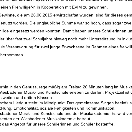
 einen Freiwillige/-n in Kooperation mit EVIM zu gewinnen.
 Gewinne, die am 26.06.2015 erwirtschaftet wurden, sind für dieses g
 genutzt worden. Die unglaubliche Summe war so hoch, dass sogar zwe
willige eingesetzt werden konnten. Damit haben unsere Schülerinnen u
er über fast zwei Schuljahre hinweg noch mehr Unterstützung im inklu
chule Verantwortung für zwei junge Erwachsene im Rahmen eines freiwill
t übernommen.
rhin in den Genuss, regelmäßig am Freitag 20 Minuten lang im Musik
esbadener Musik- und Kunstschule erleben zu dürfen. Projektziel ist 
 zweiten und dritten Klassen.
sischem Liedgut steht im Mittelpunkt. Das gemeinsame Singen beeinflus
icklung, Emotionalität, soziale Fähigkeiten und Kommunikation.
esbadener Musik- und Kunstschule und der Musikakademie. Es wird vo
enten der Wiesbadener Musikakademie betreut.
t das Angebot für unsere Schülerinnen und Schüler kostenfrei.