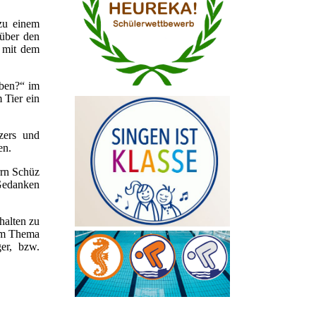
zu einem
über den
d mit dem
eben?“ im
 Tier ein
zers und
en.
rrn Schüz
 Gedanken
halten zu
dem Thema
er, bzw.