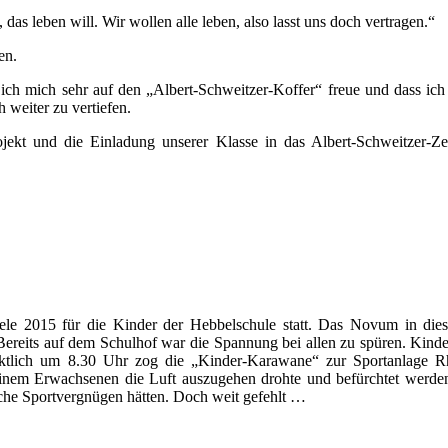
das leben will. Wir wollen alle leben, also lasst uns doch vertragen.“
en.
s ich mich sehr auf den „Albert-Schweitzer-Koffer“ freue und dass ic
weiter zu vertiefen.
jekt und die Einladung unserer Klasse in das Albert-Schweitzer-Z
ele 2015 für die Kinder der Hebbelschule statt. Das Novum in die
 Bereits auf dem Schulhof war die Spannung bei allen zu spüren. Kinde
ünktlich um 8.30 Uhr zog die „Kinder-Karawane“ zur Sportanlage R
 einem Erwachsenen die Luft auszugehen drohte und befürchtet werde
iche Sportvergnügen hätten. Doch weit gefehlt …