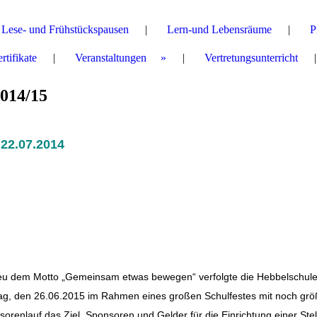
Lese- und Frühstückspausen
Lern-und Lebensräume
P
tifikate
Veranstaltungen
Vertretungsunterricht
2014/15
22.07.2014
eu dem Motto „Gemeinsam etwas bewegen“ verfolgte die Hebbelschul
tag, den 26.06.2015 im Rahmen eines großen Schulfestes mit noch gr
orenlauf das Ziel, Sponsoren und Gelder für die Einrichtung einer Stel