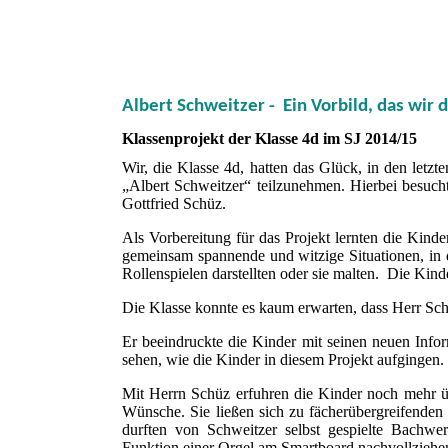
Albert Schweitzer - Ein Vorbild, das wir 
Klassenprojekt der Klasse 4d im SJ 2014/15
Wir, die Klasse 4d, hatten das Glück, in den let
„Albert Schweitzer“ teilzunehmen. Hierbei besucht
Gottfried Schüz.
Als Vorbereitung für das Projekt lernten die Kind
gemeinsam spannende und witzige Situationen, in d
Rollenspielen darstellten oder sie malten. Die Kind
Die Klasse konnte es kaum erwarten, dass Herr Sch
Er beeindruckte die Kinder mit seinen neuen Inf
sehen, wie die Kinder in diesem Projekt aufgingen.
Mit Herrn Schüz erfuhren die Kinder noch mehr ü
Wünsche. Sie ließen sich zu fächerübergreifende
durften von Schweitzer selbst gespielte Bachwe
Funktion einer Orgel am Smartboard nachvollziehe