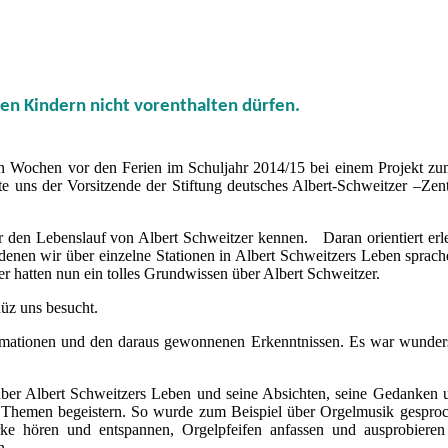
den Kindern nicht vorenthalten dürfen.
zten Wochen vor den Ferien im Schuljahr 2014/15 bei einem Projekt 
e uns der Vorsitzende der Stiftung deutsches Albert-Schweitzer –Zen
er den Lebenslauf von Albert Schweitzer kennen. Daran orientiert erl
enen wir über einzelne Stationen in Albert Schweitzers Leben sprache
er hatten nun ein tolles Grundwissen über Albert Schweitzer.
üz uns besucht.
ormationen und den daraus gewonnenen Erkenntnissen. Es war wunde
ber Albert Schweitzers Leben und seine Absichten, seine Gedanken 
n Themen begeistern. So wurde zum Beispiel über Orgelmusik gespro
rke hören und entspannen, Orgelpfeifen anfassen und ausprobieren
n.