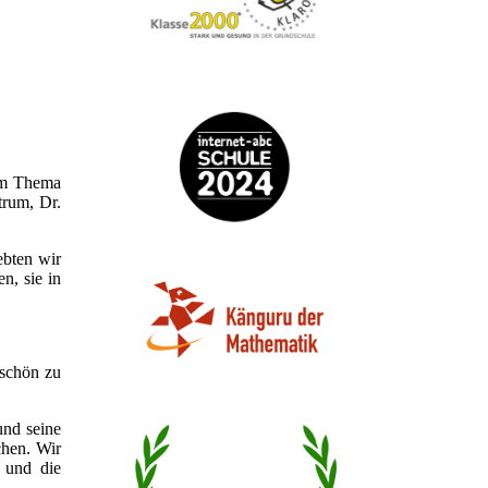
zum Thema
trum, Dr.
ebten wir
n, sie in
rschön zu
und seine
chen. Wir
 und die