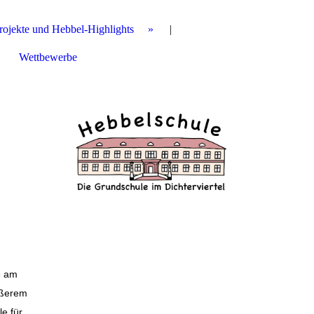
rojekte und Hebbel-Highlights
Wettbewerbe
e am
ößerem
le für