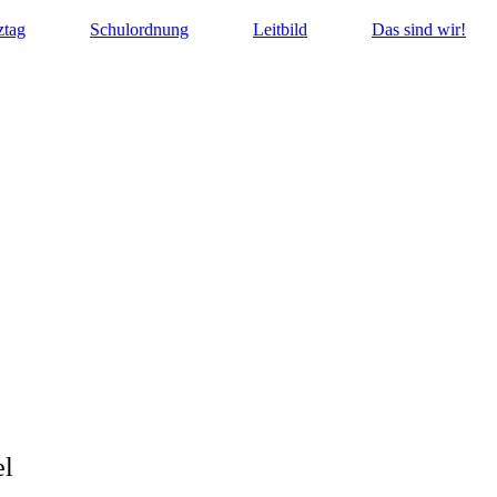
ztag
Schulordnung
Leitbild
Das sind wir!
den
el