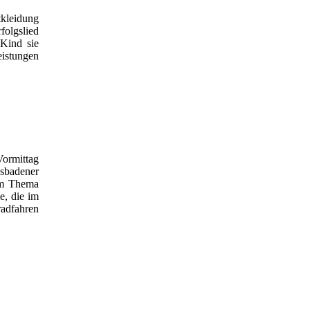
tkleidung
folgslied
Kind sie
eistungen
Vormittag
esbadener
zum Thema
e, die im
radfahren