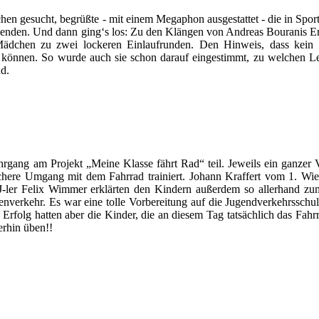
chen gesucht, begrüßte - mit einem Megaphon ausgestattet - die in Spor
esenden. Und dann ging‘s los: Zu den Klängen von Andreas Bouranis Er
ädchen zu zwei lockeren Einlaufrunden. Den Hinweis, dass kein 
en können. So wurde auch sie schon darauf eingestimmt, zu welchen L
nd.
rgang am Projekt „Meine Klasse fährt Rad“ teil. Jeweils ein ganzer 
ichere Umgang mit dem Fahrrad trainiert. Johann Kraffert vom 1. Wi
SJ-ler Felix Wimmer erklärten den Kindern außerdem so allerhand 
enverkehr. Es war eine tolle Vorbereitung auf die Jugendverkehrsschul
Erfolg hatten aber die Kinder, die an diesem Tag tatsächlich das Fahr
erhin üben!!