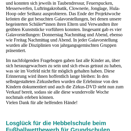
und konnten sich jeweils in Taubendressur, Feuerspucken,
Messerwerfen, Luftringakrobatik, Clownerie, Jonglage, Hula-
Hoop oder Seiltanz ausprobieren. Das Ende der Projektwoche
krönten die gut besuchten Galavorstellungen, bei denen unsere
begeisterten Schüler*innen ihren Eltern und Verwandten ihre
geübten Kunststücke vorführen konnten. Insgesamt gab es vier
Galavorstellungen: Donnerstag Nachmittag und Abend, ebenso
wie Freitag Nachmittag und Abend. In jeder Galavorstellung
wurden alle Disziplinien von jahrgangsgemischten Gruppen
präsentiert.
Im nachfolgenden Fragebogen gaben fast alle Kinder an, über
sich herausgewachsen zu sein und sich etwas getraut zu haben,
was sie im Vorfeld nicht für möglich gehalten haben. Diese
Erinnerung wird ihnen hoffentlich lange bleiben: In den
selbstgestalteten Zirkusheften wurden die Erlebnisse von den
Kindern dokumentiert und auch die Zirkus-DVD steht nun zum
Verkauf bereit, sodass sie alle diese wundervolle Woche
nochmals erleben können.
Vielen Dank für alle helfenden Hände!
Losglück für die Hebbelschule beim
Fußballwettbewerb für Grundschulen