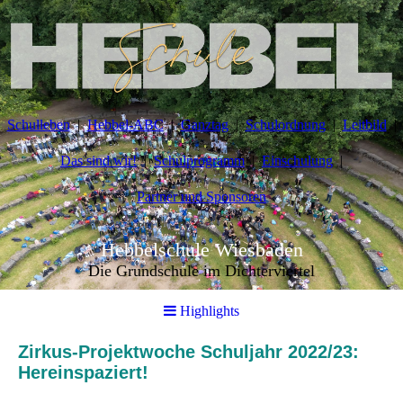
Schulleben
Hebbel-ABC
Ganztag
Schulordnung
Leitbild
Das sind wir!
Schulprogramm
Einschulung
Partner und Sponsoren
Hebbelschule Wiesbaden
Die Grundschule im Dichterviertel
Highlights
Zirkus-Projektwoche Schuljahr 2022/23:
Hereinspaziert!