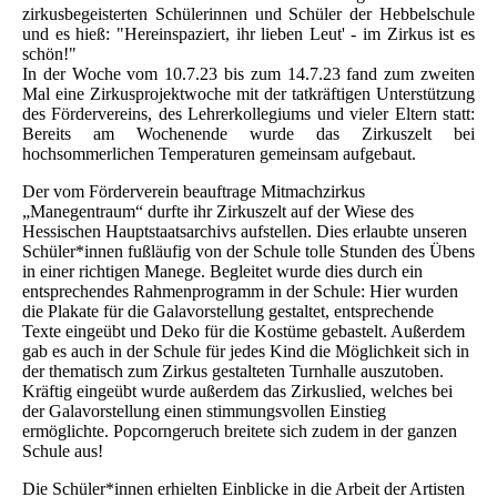
zirkusbegeisterten Schülerinnen und Schüler der Hebbelschule
und es hieß: "Hereinspaziert, ihr lieben Leut' - im Zirkus ist es
schön!"
In der Woche vom 10.7.23 bis zum 14.7.23 fand zum zweiten
Mal eine Zirkusprojektwoche mit der tatkräftigen Unterstützung
des Fördervereins, des Lehrerkollegiums und vieler Eltern statt:
Bereits am Wochenende wurde das Zirkuszelt bei
hochsommerlichen Temperaturen gemeinsam aufgebaut.
Der vom Förderverein beauftrage Mitmachzirkus
„Manegentraum“ durfte ihr Zirkuszelt auf der Wiese des
Hessischen Hauptstaatsarchivs aufstellen. Dies erlaubte unseren
Schüler*innen fußläufig von der Schule tolle Stunden des Übens
in einer richtigen Manege. Begleitet wurde dies durch ein
entsprechendes Rahmenprogramm in der Schule: Hier wurden
die Plakate für die Galavorstellung gestaltet, entsprechende
Texte eingeübt und Deko für die Kostüme gebastelt. Außerdem
gab es auch in der Schule für jedes Kind die Möglichkeit sich in
der thematisch zum Zirkus gestalteten Turnhalle auszutoben.
Kräftig eingeübt wurde außerdem das Zirkuslied, welches bei
der Galavorstellung einen stimmungsvollen Einstieg
ermöglichte. Popcorngeruch breitete sich zudem in der ganzen
Schule aus!
Die Schüler*innen erhielten Einblicke in die Arbeit der Artisten