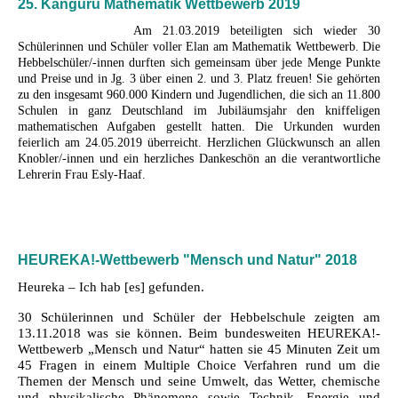
25. Känguru Mathematik Wettbewerb 2019
Am 21.03.2019 beteiligten sich wieder 30
Schülerinnen und Schüler voller Elan am Mathematik Wettbewerb. Die
Hebbelschüler/-innen durften sich gemeinsam über jede Menge Punkte
und Preise und in Jg. 3 über einen 2. und 3. Platz freuen! Sie gehörten
zu den insgesamt 960.000 Kindern und Jugendlichen, die sich an 11.800
Schulen in ganz Deutschland im Jubiläumsjahr den kniffeligen
mathematischen Aufgaben gestellt hatten. Die Urkunden wurden
feierlich am 24.05.2019 überreicht. Herzlichen Glückwunsch an allen
Knobler/-innen und ein herzliches Dankeschön an die verantwortliche
Lehrerin Frau Esly-Haaf.
HEUREKA!-Wettbewerb "Mensch und Natur" 2018
Heureka – Ich hab [es] gefunden.
30 Schülerinnen und Schüler der Hebbelschule zeigten am
13.11.2018 was sie können. Beim bundesweiten
HEUREKA!-
Wettbewerb
„Mensch und Natur“ hatten sie 45 Minuten Zeit um
45 Fragen in einem Multiple Choice Verfahren rund um die
Themen der Mensch und seine Umwelt, das Wetter, chemische
und physikalische Phänomene sowie Technik, Energie und