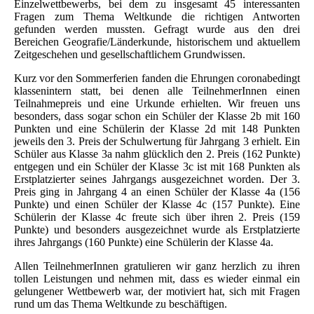
Einzelwettbewerbs, bei dem zu insgesamt 45 interessanten
Fragen zum Thema Weltkunde die richtigen Antworten
gefunden werden mussten. Gefragt wurde aus den drei
Bereichen Geografie/Länderkunde, historischem und aktuellem
Zeitgeschehen und gesellschaftlichem Grundwissen.
Kurz vor den Sommerferien fanden die Ehrungen coronabedingt
klassenintern statt, bei denen alle TeilnehmerInnen einen
Teilnahmepreis und eine Urkunde erhielten. Wir freuen uns
besonders, dass sogar schon ein Schüler der Klasse 2b mit 160
Punkten und eine Schülerin der Klasse 2d mit 148 Punkten
jeweils den 3. Preis der Schulwertung für Jahrgang 3 erhielt. Ein
Schüler aus Klasse 3a nahm glücklich den 2. Preis (162 Punkte)
entgegen und ein Schüler der Klasse 3c ist mit 168 Punkten als
Erstplatzierter seines Jahrgangs ausgezeichnet worden. Der 3.
Preis ging in Jahrgang 4 an einen Schüler der Klasse 4a (156
Punkte) und einen Schüler der Klasse 4c (157 Punkte). Eine
Schülerin der Klasse 4c freute sich über ihren 2. Preis (159
Punkte) und besonders ausgezeichnet wurde als Erstplatzierte
ihres Jahrgangs (160 Punkte) eine Schülerin der Klasse 4a.
Allen TeilnehmerInnen gratulieren wir ganz herzlich zu ihren
tollen Leistungen und nehmen mit, dass es wieder einmal ein
gelungener Wettbewerb war, der motiviert hat, sich mit Fragen
rund um das Thema Weltkunde zu beschäftigen.