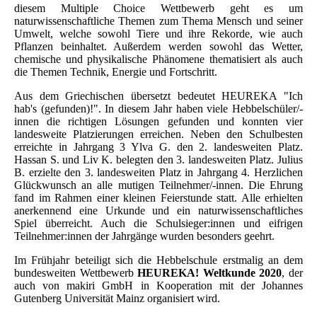
diesem Multiple Choice Wettbewerb geht es um
naturwissenschaftliche Themen zum Thema Mensch und seiner
Umwelt, welche sowohl Tiere und ihre Rekorde, wie auch
Pflanzen beinhaltet. Außerdem werden sowohl das Wetter,
chemische und physikalische Phänomene thematisiert als auch
die Themen Technik, Energie und Fortschritt.
Aus dem Griechischen übersetzt bedeutet HEUREKA "Ich
hab's (gefunden)!". In diesem Jahr haben viele Hebbelschüler/-
innen die richtigen Lösungen gefunden und konnten vier
landesweite Platzierungen erreichen. Neben den Schulbesten
erreichte in Jahrgang 3 Ylva G. den 2. landesweiten Platz.
Hassan S. und Liv K. belegten den 3. landesweiten Platz. Julius
B. erzielte den 3. landesweiten Platz in Jahrgang 4. Herzlichen
Glückwunsch an alle mutigen Teilnehmer/-innen. Die Ehrung
fand im Rahmen einer kleinen Feierstunde statt. Alle erhielten
anerkennend eine Urkunde und ein naturwissenschaftliches
Spiel überreicht. Auch die Schulsieger:innen und eifrigen
Teilnehmer:innen der Jahrgänge wurden besonders geehrt.
Im Frühjahr beteiligt sich die Hebbelschule erstmalig an dem
bundesweiten Wettbewerb
HEUREKA! Weltkunde 2020
, der
auch von makiri GmbH in Kooperation mit der Johannes
Gutenberg Universität Mainz organisiert wird.