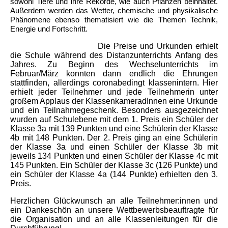
sowohl Tiere und ihre Rekorde, wie auch Pflanzen beinhaltet.
Außerdem werden das Wetter, chemische und physikalische
Phänomene ebenso thematisiert wie die Themen Technik,
Energie und Fortschritt.
Die Preise und Urkunden erhielt
die Schule während des Distanzunterrichts Anfang des
Jahres. Zu Beginn des Wechselunterrichts im
Februar/März konnten dann endlich die Ehrungen
stattfinden, allerdings coronabedingt klassenintern. Hier
erhielt jeder Teilnehmer und jede Teilnehmerin unter
großem Applaus der KlassenkameradInnen eine Urkunde
und ein Teilnahmegeschenk. Besonders ausgezeichnet
wurden auf Schulebene mit dem 1. Preis ein Schüler der
Klasse 3a mit 139 Punkten und eine Schülerin der Klasse
4b mit 148 Punkten. Der 2. Preis ging an eine Schülerin
der Klasse 3a und einen Schüler der Klasse 3b mit
jeweils 134 Punkten und einen Schüler der Klasse 4c mit
145 Punkten. Ein Schüler der Klasse 3c (126 Punkte) und
ein Schüler der Klasse 4a (144 Punkte) erhielten den 3.
Preis.
Herzlichen Glückwunsch an alle Teilnehmer:innen und
ein Dankeschön an unsere Wettbewerbsbeauftragte für
die Organisation und an alle Klassenleitungen für die