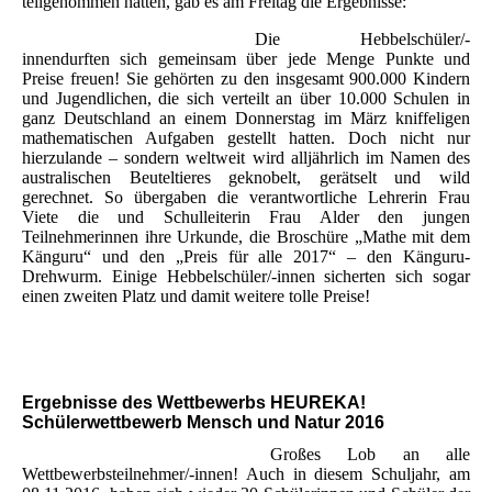
teilgenommen hatten, gab es am Freitag die Ergebnisse:
Die Hebbelschüler/-
innendurften sich gemeinsam über jede Menge Punkte und
Preise freuen! Sie gehörten zu den insgesamt 900.000 Kindern
und Jugendlichen, die sich verteilt an über 10.000 Schulen in
ganz Deutschland an einem Donnerstag im März kniffeligen
mathematischen Aufgaben gestellt hatten. Doch nicht nur
hierzulande – sondern weltweit wird alljährlich im Namen des
australischen Beuteltieres geknobelt, gerätselt und wild
gerechnet. So übergaben die verantwortliche Lehrerin Frau
Viete die und Schulleiterin Frau Alder den jungen
Teilnehmerinnen ihre Urkunde, die Broschüre „Mathe mit dem
Känguru“ und den „Preis für alle 2017“ – den Känguru-
Drehwurm. Einige Hebbelschüler/-innen sicherten sich sogar
einen zweiten Platz und damit weitere tolle Preise!
Ergebnisse des Wettbewerbs HEUREKA!
Schülerwettbewerb Mensch und Natur 2016
Großes Lob an alle
Wettbewerbsteilnehmer/-innen! Auch in diesem Schuljahr, am