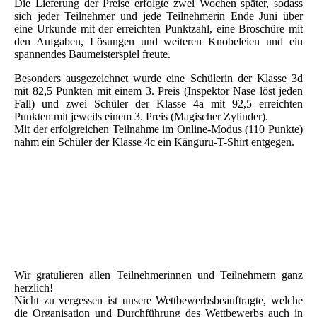
Die Lieferung der Preise erfolgte zwei Wochen später, sodass
sich jeder Teilnehmer und jede Teilnehmerin Ende Juni über
eine Urkunde mit der erreichten Punktzahl, eine Broschüre mit
den Aufgaben, Lösungen und weiteren Knobeleien und ein
spannendes Baumeisterspiel freute.
Besonders ausgezeichnet wurde eine Schülerin der Klasse 3d
mit 82,5 Punkten mit einem 3. Preis (Inspektor Nase löst jeden
Fall) und zwei Schüler der Klasse 4a mit 92,5 erreichten
Punkten mit jeweils einem 3. Preis (Magischer Zylinder).
Mit der erfolgreichen Teilnahme im Online-Modus (110 Punkte)
nahm ein Schüler der Klasse 4c ein Känguru-T-Shirt entgegen.
IMG_1073
IMG_1137
IMG_1209
IMG_1138
Wir gratulieren allen Teilnehmerinnen und Teilnehmern ganz
herzlich!
Nicht zu vergessen ist unsere Wettbewerbsbeauftragte, welche
die Organisation und Durchführung des Wettbewerbs auch in