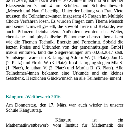
08.11.2016, haben sich wieder 30 Schülerinnen und Schüler der
Klassenstufen 3 und 4 am Schüler- und Schulwettbewerb
„Mensch und Natur“ beteiligt. Unter der Leitung von Frau Viete
mussten die Teilnehmer/-innen insgesamt 45 Fragen im Multiple
Choice Verfahren lösen. Es wurden Fragen zum Thema Mensch
und seiner Umwelt gestellt, die sowohl Tiere und Rekorde, wie
auch Pflanzen beinhalteten. Außerdem wurden das Wetter,
chemische und physikalische Phänomene ebenso thematisiert
wie die Themen Technik, Energie und Fortschritt. Sobald die
letzten Preise und Urkunden von der gemeinnützigen GmbH
makiri eintrafen, fand die Siegerehrungen am 03.03.2017 statt.
Schulsieger waren im 3. Jahrgang Adrian W. (1. Platz), Jan C.
(2. Platz) und Florin W. (3. Platz). Im 4. Jahrgang siegten Mia S.
(1. Platz), Jonathan V. (2. Platz) und Martha B. (3. Platz). Alle
Teilnehmer/-innen bekamen eine Urkunde und ein kleines
Geschenk. Herzlichen Glückwunsch an alle Teilnehmer/-innen!
Känguru -Wettbewerb 2016
Am Donnerstag, den 17. März war auch wieder in unserer
Schule Kängurutag.
Känguru ist ein
Mathematikwettbewerb vom Institut für Mathematik der