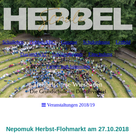
Schulleben
Hebbel-ABC
Ganztag
Schulordnung
Leitbild
Das sind wir!
Schulprogramm
Einschulung
Partner und Sponsoren
Hebbelschule Wiesbaden
Die Grundschule im Dichterviertel
Veranstaltungen 2018/19
Nepomuk Herbst-Flohmarkt am 27.10.2018